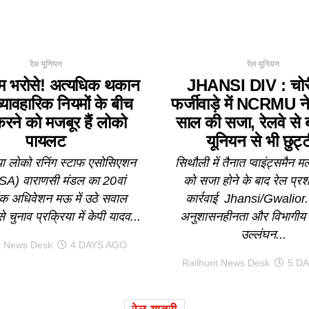
रेल यूनियन
रेल यूनियन
 राम भरोसे! अत्यधिक थकान
JHANSI DIV : चोर
यावहारिक नियमों के बीच
फर्जीवाड़े में NCRMU न
रने को मजबूर हैं लोको
साल की सजा, रेलवे से ब
पायलट
यूनियन से भी छुट्ट
ा लोको रनिंग स्टाफ एसोसिएशन
सिथौली में तैनात प्वाइंट्समैन 
A) वाराणसी मंडल का 20वां
को सजा होने के बाद रेल प्र
्षिक अधिवेशन मऊ में उठे सवाल
कार्रवाई Jhansi/Gwalior. रे
से चुनाव प्रक्रिया में केपी यादव...
अनुशासनहीनता और विभागीय न
उल्लंघन...
t News Desk
4 DAYS AGO
Railhunt News Desk
5 D