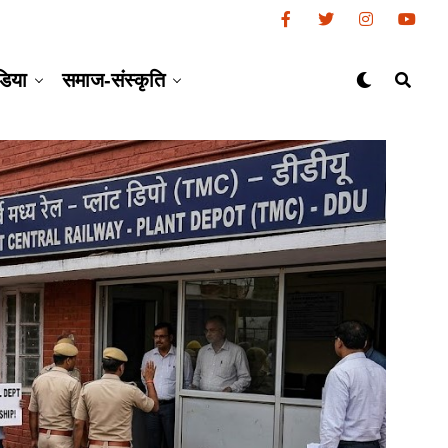
डिया
समाज-संस्कृति