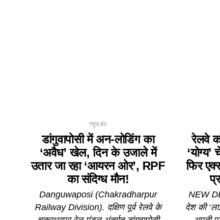
न्यूज हंट
डांगुवापोसी में अन-लोडिंग का
रेलवे 
‘अवैध’ खेल, दिन के उजाले में
‘योग्य’
उतार जा रहा ‘आयरन ओर’, RPF
फिर एक्स
का संदिग्ध मौन!
प्
Danguwaposi (Chakradharpur
NEW DELH
Railway Division). दक्षिण पूर्व रेलवे के
देश की ‘ला
चक्रधरपुर रेल मंडल अंतर्गत डांगुवापोसी
अपनी प