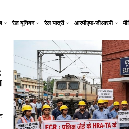
ूज
रेल यूनियन
रेल यात्री
आरपीएफ-जीआरपी
मी
:
ग
!
ट