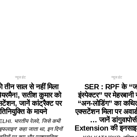
न्यूज हंट
न्यूज हंट
को तीन साल से नहीं मिला
SER : RPF के “जा
 चेयरमैन!, सतीश कुमार को
इंस्पेक्टर” पर मेहरबानी
टेंशन, जानें कांट्रैक्ट पर
“अन-लोडिंग” का कथि
रतिनियुक्ति के मायने
एक्सटेंशन मिला पर अवार्
… जानें डांगुवापोसी 
I. भारतीय रेलवे, जिसे कभी
Extension की इनसाइड 
इफलाइन’ कहा जाता था, इन दिनों
टरियों पर कम और प्रशासनिक