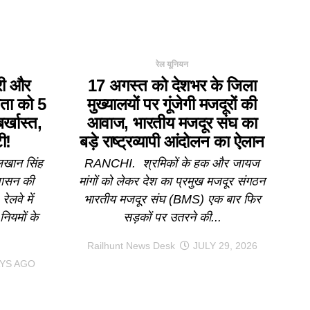
रेल यूनियन
ी और
17 अगस्त को देशभर के जिला
ेता को 5
मुख्यालयों पर गूंजेगी मजदूरों की
र्खास्त,
आवाज, भारतीय मजदूर संघ का
ी!
बड़े राष्ट्रव्यापी आंदोलन का ऐलान
मलखान सिंह
RANCHI. श्रमिकों के हक और जायज
शासन की
मांगों को लेकर देश का प्रमुख मजदूर संगठन
लवे में
भारतीय मजदूर संघ (BMS) एक बार फिर
ियमों के
सड़कों पर उतरने की...
Railhunt News Desk
JULY 29, 2026
AYS AGO