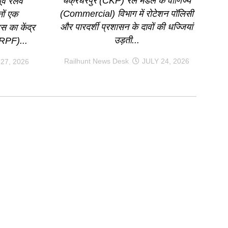
चक्रधरपुर (CKP) रेल मंडल के वाणिज्य
व रेलवे
(Commercial) विभाग में रोटेशन पॉलिसी
ों एक
और पारदर्शी प्रशासन के दावों की धज्जियां
 का केंद्र
उड़ती...
 (RPF)...
Railhunt News Desk
JULY 24, 2026
27, 2026