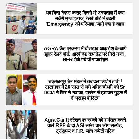
अब बिना ‘रेफर’ कराए किसी भी अस्पताल में करा
सकेंगे मुफ्त इलाज, रेलवे बोर्ड ने बदली
‘Emergency’ की परिभाषा, जाने क्या है खास
AGRA कैंट प्रकरण में चौतरफा आक्रोश के आगे
झुका रेलवे बोर्ड, आरपीएफ कमांडेंट पर गिरी गाज!,
NFR भेजे गये पी राजमोहन
चक्रधरपुर रेल मंडल में तबादला उद्योग हावी !
टाटानगर में 26 साल से जमे अमित चौधरी को Sr
DCM ने फिर से नवाजा, पार्सल से हटाकर गुड्स में
दी प्राइम पोस्टिंग
Agra Cantt स्टेशन पर खाकी को शर्मसार करने
वाले RPF के दो ASI समेत चार लोग सस्पेंड,
ट्रांसफर व FIR, जांच कमेटी गठित