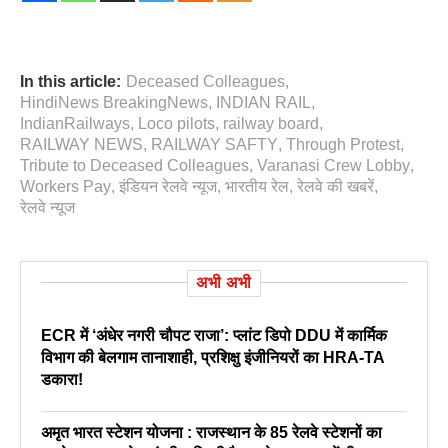
In this article:
Deceased Colleagues
,
HindiNews BreakingNews
,
INDIAN RAIL
,
IndianRailways
,
Loco pilots
,
railway board
,
RAILWAY NEWS
,
RAILWAY SAFTY
,
Through Protest
,
Tribute to Deceased Colleagues
,
Varanasi Crew Lobby
,
Workers Pay
,
इंडियन रेलवे न्यूज
,
भारतीय रेल
,
रेलवे की खबरें
,
रेलवे न्‍यूज
अभी अभी
ECR में ‘अंधेर नगरी चौपट राजा’: प्लांट डिपो DDU में कार्मिक
विभाग की बेलगाम तानाशाही, प्रशिक्षु इंजीनियरों का HRA-TA
डकारा!
अमृत भारत स्टेशन योजना : राजस्थान के 85 रेलवे स्टेशनों का