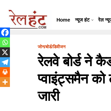
Home
न्यूज हंट
रेल न्य
जोन/बोर्ड/डिवीजन
रेलवे बोर्ड ने क
प्वाइंट्समैन क
जारी