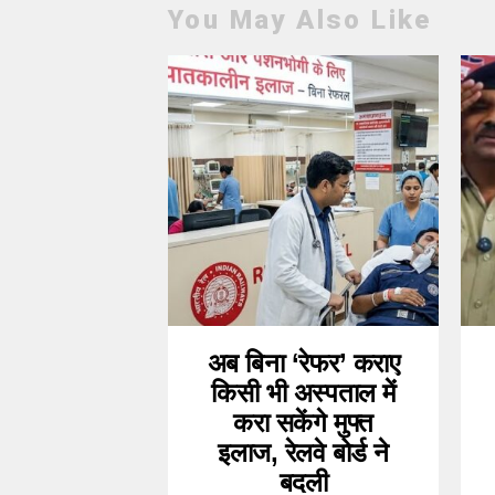
You May Also Like
अब बिना ‘रेफर’ कराए
किसी भी अस्पताल में
करा सकेंगे मुफ्त
इलाज, रेलवे बोर्ड ने
बदली