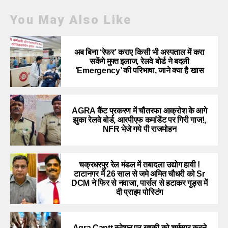
You May Also Like
अब बिना ‘रेफर’ कराए किसी भी अस्पताल में करा
सकेंगे मुफ्त इलाज, रेलवे बोर्ड ने बदली
‘Emergency’ की परिभाषा, जाने क्या है खास
AGRA कैंट प्रकरण में चौतरफा आक्रोश के आगे
झुका रेलवे बोर्ड, आरपीएफ कमांडेंट पर गिरी गाज!,
NFR भेजे गये पी राजमोहन
चक्रधरपुर रेल मंडल में तबादला उद्योग हावी !
टाटानगर में 26 साल से जमे अमित चौधरी को Sr
DCM ने फिर से नवाजा, पार्सल से हटाकर गुड्स में
दी प्राइम पोस्टिंग
Agra Cantt स्टेशन पर खाकी को शर्मसार करने