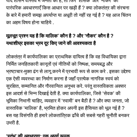
यदि शासन वास्तव में जनता का है, तो फिर ‘शासक’ और ‘नौकर’ की
पारंपरिक अवधारणाएँ किस आधार पर खड़ी हैं ? क्या लोकतंत्र की संरचना
के बारे में हमारी समझ अपर्याप्त या अधूरी तो नहीं रह गई है ? यह आज चिंतन
का अहम विषय होना चाहिये .
मूलभूत प्रश्न यह है कि मालिक’ कौन है ? और ‘नौकर’ कौन है ?
यथाशीघ्र इसका भ्रम दूर किए जाने की आवश्यकता है
लोकतंत्र में कार्यपालिका का प्राथमिक दायित्व है कि वह विधायिका द्वारा
निर्मित जनहितकारी कानूनों एवं नीतियों को निष्पक्ष, समयबद्ध और
भ्रष्टाचार-मुक्त ढंग से लागू करने में प्रभावी रूप से काम करे . इसका उद्देश्य
एक ऐसी व्यवस्था का निर्माण करना है जहाँ प्रत्येक नागरिक स्वयं को
सुरक्षित, सम्मानित और गौरवान्वित अनुभव करे. परंतु वास्तविकता अक्सर
इस आदर्श से भिन्न दिखाई देती है. क्या कार्यपालिका, जिसे ‘सेवक’ की
भूमिका निभानी चाहिए, व्यवहार में ‘स्वामी’ बन बैठी है ? और क्या जनता, जो
वास्तविक ‘मालिक’ है, भ्रमित होकर अपनी इस हैसियत को भूल गई है ?
बस यह विसंगति ही हमारे लोकतांत्रिक ढाँचे की सबसे गहरी चुनौती बनकर
उभरी है.
‘स्तंभ’ की अवधारणा: एक अपूर्ण रूपक