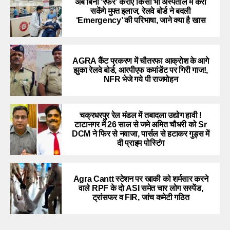
अब बिना ‘रेफर’ कराए किसी भी अस्पताल में करा
सकेंगे मुफ्त इलाज, रेलवे बोर्ड ने बदली
‘Emergency’ की परिभाषा, जाने क्या है खास
AGRA कैंट प्रकरण में चौतरफा आक्रोश के आगे
झुका रेलवे बोर्ड, आरपीएफ कमांडेंट पर गिरी गाज!,
NFR भेजे गये पी राजमोहन
चक्रधरपुर रेल मंडल में तबादला उद्योग हावी !
टाटानगर में 26 साल से जमे अमित चौधरी को Sr
DCM ने फिर से नवाजा, पार्सल से हटाकर गुड्स में
दी प्राइम पोस्टिंग
Agra Cantt स्टेशन पर खाकी को शर्मसार करने
वाले RPF के दो ASI समेत चार लोग सस्पेंड,
ट्रांसफर व FIR, जांच कमेटी गठित