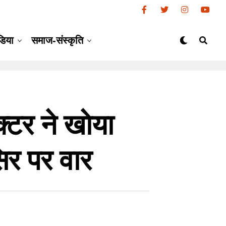
डिया
समाज-संस्कृति
र ने खाेया
िर पर वार