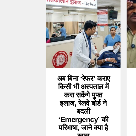
अब बिना ‘रेफर’ कराए
किसी भी अस्पताल में
करा सकेंगे मुफ्त
इलाज, रेलवे बोर्ड ने
बदली
‘Emergency’ की
परिभाषा, जाने क्या है
खास