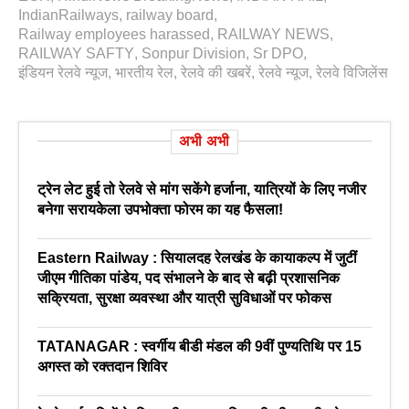
IndianRailways
,
railway board
,
Railway employees harassed
,
RAILWAY NEWS
,
RAILWAY SAFTY
,
Sonpur Division
,
Sr DPO
,
इंडियन रेलवे न्यूज
,
भारतीय रेल
,
रेलवे की खबरें
,
रेलवे न्‍यूज
,
रेलवे विजिलेंस
अभी अभी
ट्रेन लेट हुई तो रेलवे से मांग सकेंगे हर्जाना, यात्रियों के लिए नजीर
बनेगा सरायकेला उपभोक्ता फोरम का यह फैसला!
Eastern Railway : सियालदह रेलखंड के कायाकल्प में जुटीं
जीएम गीतिका पांडेय, पद संभालने के बाद से बढ़ी प्रशासनिक
सक्रियता, सुरक्षा व्यवस्था और यात्री सुविधाओं पर फोकस
TATANAGAR : स्वर्गीय बीडी मंडल की 9वीं पुण्यतिथि पर 15
अगस्त को रक्तदान शिविर