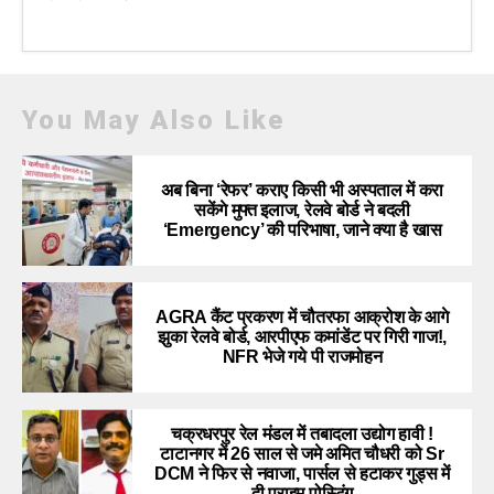
You May Also Like
अब बिना ‘रेफर’ कराए किसी भी अस्पताल में करा
सकेंगे मुफ्त इलाज, रेलवे बोर्ड ने बदली
‘Emergency’ की परिभाषा, जाने क्या है खास
AGRA कैंट प्रकरण में चौतरफा आक्रोश के आगे
झुका रेलवे बोर्ड, आरपीएफ कमांडेंट पर गिरी गाज!,
NFR भेजे गये पी राजमोहन
चक्रधरपुर रेल मंडल में तबादला उद्योग हावी !
टाटानगर में 26 साल से जमे अमित चौधरी को Sr
DCM ने फिर से नवाजा, पार्सल से हटाकर गुड्स में
दी प्राइम पोस्टिंग