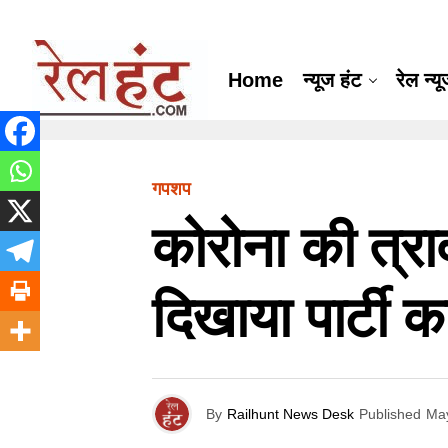
Home
न्यूज हंट
रेल न्य
गपशप
कोरोना की त्रा
दिखाया पार्टी क
By
Railhunt News Desk
Published
May