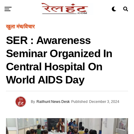
खुला मंच/विचार
SER : Awareness
Seminar Organized In
Central Hospital On
World AIDS Day
By
Railhunt News Desk
Published
December 3, 2024