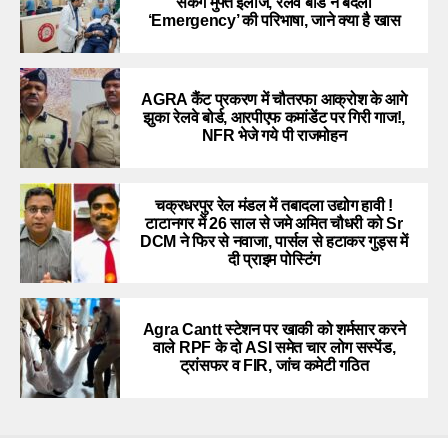
सकेंगे मुफ्त इलाज, रेलवे बोर्ड ने बदली
‘Emergency’ की परिभाषा, जाने क्या है खास
AGRA कैंट प्रकरण में चौतरफा आक्रोश के आगे
झुका रेलवे बोर्ड, आरपीएफ कमांडेंट पर गिरी गाज!,
NFR भेजे गये पी राजमोहन
चक्रधरपुर रेल मंडल में तबादला उद्योग हावी !
टाटानगर में 26 साल से जमे अमित चौधरी को Sr
DCM ने फिर से नवाजा, पार्सल से हटाकर गुड्स में
दी प्राइम पोस्टिंग
Agra Cantt स्टेशन पर खाकी को शर्मसार करने
वाले RPF के दो ASI समेत चार लोग सस्पेंड,
ट्रांसफर व FIR, जांच कमेटी गठित