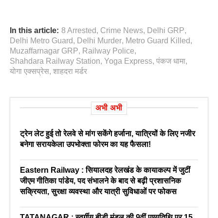
In this article:
8 Arrested
,
Crime News
,
Delhi GRP
,
Delhi Metro Guard
,
Delhi Murder
,
Metro Guard Killed
,
Muzaffarnagar GRP
,
Railway Police
,
Shahdara Railway Station
,
Yoga Express
,
पंकज धामा
,
योगा एक्सप्रेस
,
शाहदरा मर्डर
अभी अभी
ट्रेन लेट हुई तो रेलवे से मांग सकेंगे हर्जाना, यात्रियों के लिए नजीर
बनेगा सरायकेला उपभोक्ता फोरम का यह फैसला!
Eastern Railway : सियालदह रेलखंड के कायाकल्प में जुटीं
जीएम गीतिका पांडेय, पद संभालने के बाद से बढ़ी प्रशासनिक
सक्रियता, सुरक्षा व्यवस्था और यात्री सुविधाओं पर फोकस
TATANAGAR : स्वर्गीय बीडी मंडल की 9वीं पुण्यतिथि पर 15