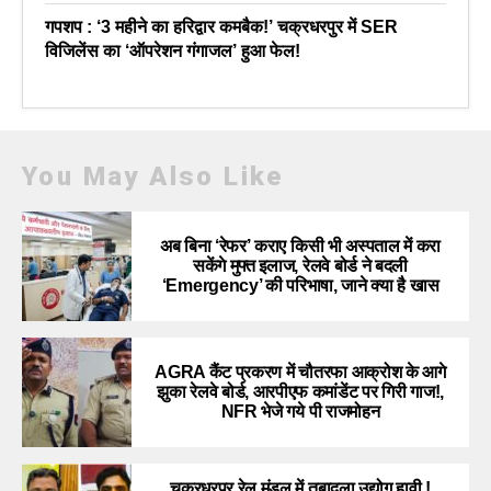
गपशप : ‘3 महीने का हरिद्वार कमबैक!’ चक्रधरपुर में SER
विजिलेंस का ‘ऑपरेशन गंगाजल’ हुआ फेल!
You May Also Like
अब बिना ‘रेफर’ कराए किसी भी अस्पताल में करा
सकेंगे मुफ्त इलाज, रेलवे बोर्ड ने बदली
‘Emergency’ की परिभाषा, जाने क्या है खास
AGRA कैंट प्रकरण में चौतरफा आक्रोश के आगे
झुका रेलवे बोर्ड, आरपीएफ कमांडेंट पर गिरी गाज!,
NFR भेजे गये पी राजमोहन
चक्रधरपुर रेल मंडल में तबादला उद्योग हावी !