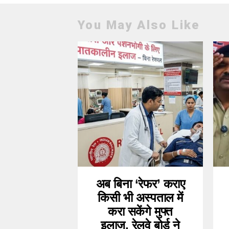
You May Also Like
अब बिना ‘रेफर’ कराए
किसी भी अस्पताल में
करा सकेंगे मुफ्त
इलाज, रेलवे बोर्ड ने