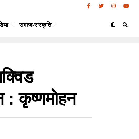
डिया
समाज-संस्कृति
िक्विड
 : कृष्णमोहन