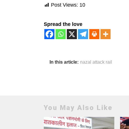
Post Views:
10
Spread the love
In this article:
nazal attack rail
You May Also Like