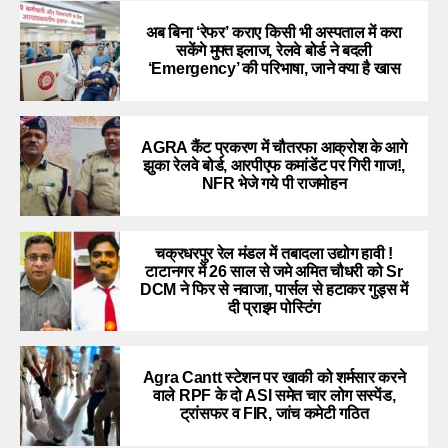
अब बिना ‘रेफर’ कराए किसी भी अस्पताल में करा
सकेंगे मुफ्त इलाज, रेलवे बोर्ड ने बदली
‘Emergency’ की परिभाषा, जाने क्या है खास
AGRA कैंट प्रकरण में चौतरफा आक्रोश के आगे
झुका रेलवे बोर्ड, आरपीएफ कमांडेंट पर गिरी गाज!,
NFR भेजे गये पी राजमोहन
चक्रधरपुर रेल मंडल में तबादला उद्योग हावी !
टाटानगर में 26 साल से जमे अमित चौधरी को Sr
DCM ने फिर से नवाजा, पार्सल से हटाकर गुड्स में
दी प्राइम पोस्टिंग
Agra Cantt स्टेशन पर खाकी को शर्मसार करने
वाले RPF के दो ASI समेत चार लोग सस्पेंड,
ट्रांसफर व FIR, जांच कमेटी गठित