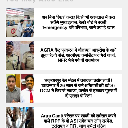
अब बिना ‘रेफर’ कराए किसी भी अस्पताल में करा
सकेंगे मुफ्त इलाज, रेलवे बोर्ड ने बदली
‘Emergency’ की परिभाषा, जाने क्या है खास
AGRA कैंट प्रकरण में चौतरफा आक्रोश के आगे
झुका रेलवे बोर्ड, आरपीएफ कमांडेंट पर गिरी गाज!,
NFR भेजे गये पी राजमोहन
चक्रधरपुर रेल मंडल में तबादला उद्योग हावी !
टाटानगर में 26 साल से जमे अमित चौधरी को Sr
DCM ने फिर से नवाजा, पार्सल से हटाकर गुड्स में
दी प्राइम पोस्टिंग
Agra Cantt स्टेशन पर खाकी को शर्मसार करने
वाले RPF के दो ASI समेत चार लोग सस्पेंड,
ट्रांसफर व FIR, जांच कमेटी गठित