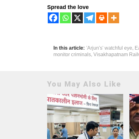
Spread the love
In this article:
'Arjun's' watchful eye
,
E
monitor criminals
,
Visakhapatnam Rail
You May Also Like