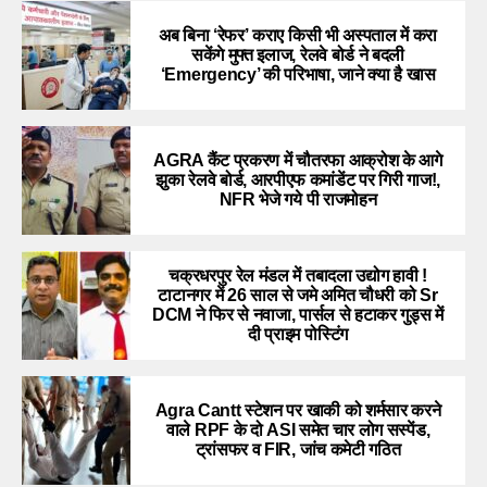
अब बिना ‘रेफर’ कराए किसी भी अस्पताल में करा
सकेंगे मुफ्त इलाज, रेलवे बोर्ड ने बदली
‘Emergency’ की परिभाषा, जाने क्या है खास
AGRA कैंट प्रकरण में चौतरफा आक्रोश के आगे
झुका रेलवे बोर्ड, आरपीएफ कमांडेंट पर गिरी गाज!,
NFR भेजे गये पी राजमोहन
चक्रधरपुर रेल मंडल में तबादला उद्योग हावी !
टाटानगर में 26 साल से जमे अमित चौधरी को Sr
DCM ने फिर से नवाजा, पार्सल से हटाकर गुड्स में
दी प्राइम पोस्टिंग
Agra Cantt स्टेशन पर खाकी को शर्मसार करने
वाले RPF के दो ASI समेत चार लोग सस्पेंड,
ट्रांसफर व FIR, जांच कमेटी गठित