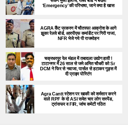
सकेंगे मुफ्त इलाज, रेलवे बोर्ड ने बदली
‘Emergency’ की परिभाषा, जाने क्या है खास
AGRA कैंट प्रकरण में चौतरफा आक्रोश के आगे
झुका रेलवे बोर्ड, आरपीएफ कमांडेंट पर गिरी गाज!,
NFR भेजे गये पी राजमोहन
चक्रधरपुर रेल मंडल में तबादला उद्योग हावी !
टाटानगर में 26 साल से जमे अमित चौधरी को Sr
DCM ने फिर से नवाजा, पार्सल से हटाकर गुड्स में
दी प्राइम पोस्टिंग
Agra Cantt स्टेशन पर खाकी को शर्मसार करने
वाले RPF के दो ASI समेत चार लोग सस्पेंड,
ट्रांसफर व FIR, जांच कमेटी गठित