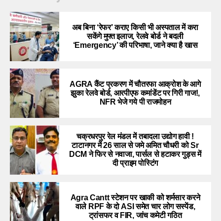
अब बिना ‘रेफर’ कराए किसी भी अस्पताल में करा
सकेंगे मुफ्त इलाज, रेलवे बोर्ड ने बदली
‘Emergency’ की परिभाषा, जाने क्या है खास
AGRA कैंट प्रकरण में चौतरफा आक्रोश के आगे
झुका रेलवे बोर्ड, आरपीएफ कमांडेंट पर गिरी गाज!,
NFR भेजे गये पी राजमोहन
चक्रधरपुर रेल मंडल में तबादला उद्योग हावी !
टाटानगर में 26 साल से जमे अमित चौधरी को Sr
DCM ने फिर से नवाजा, पार्सल से हटाकर गुड्स में
दी प्राइम पोस्टिंग
Agra Cantt स्टेशन पर खाकी को शर्मसार करने
वाले RPF के दो ASI समेत चार लोग सस्पेंड,
ट्रांसफर व FIR, जांच कमेटी गठित