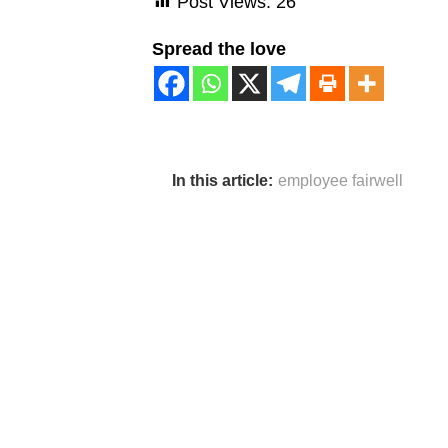
Post Views:
26
Spread the love
In this article:
employee fairwell