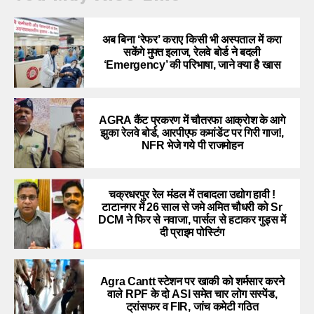
अब बिना ‘रेफर’ कराए किसी भी अस्पताल में करा
सकेंगे मुफ्त इलाज, रेलवे बोर्ड ने बदली
‘Emergency’ की परिभाषा, जाने क्या है खास
AGRA कैंट प्रकरण में चौतरफा आक्रोश के आगे
झुका रेलवे बोर्ड, आरपीएफ कमांडेंट पर गिरी गाज!,
NFR भेजे गये पी राजमोहन
चक्रधरपुर रेल मंडल में तबादला उद्योग हावी !
टाटानगर में 26 साल से जमे अमित चौधरी को Sr
DCM ने फिर से नवाजा, पार्सल से हटाकर गुड्स में
दी प्राइम पोस्टिंग
Agra Cantt स्टेशन पर खाकी को शर्मसार करने
वाले RPF के दो ASI समेत चार लोग सस्पेंड,
ट्रांसफर व FIR, जांच कमेटी गठित