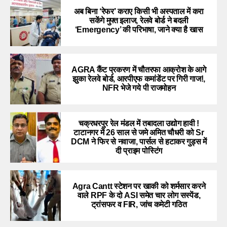
अब बिना ‘रेफर’ कराए किसी भी अस्पताल में करा
सकेंगे मुफ्त इलाज, रेलवे बोर्ड ने बदली
‘Emergency’ की परिभाषा, जाने क्या है खास
AGRA कैंट प्रकरण में चौतरफा आक्रोश के आगे
झुका रेलवे बोर्ड, आरपीएफ कमांडेंट पर गिरी गाज!,
NFR भेजे गये पी राजमोहन
चक्रधरपुर रेल मंडल में तबादला उद्योग हावी !
टाटानगर में 26 साल से जमे अमित चौधरी को Sr
DCM ने फिर से नवाजा, पार्सल से हटाकर गुड्स में
दी प्राइम पोस्टिंग
Agra Cantt स्टेशन पर खाकी को शर्मसार करने
वाले RPF के दो ASI समेत चार लोग सस्पेंड,
ट्रांसफर व FIR, जांच कमेटी गठित