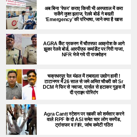
अब बिना ‘रेफर’ कराए किसी भी अस्पताल में करा
सकेंगे मुफ्त इलाज, रेलवे बोर्ड ने बदली
‘Emergency’ की परिभाषा, जाने क्या है खास
AGRA कैंट प्रकरण में चौतरफा आक्रोश के आगे
झुका रेलवे बोर्ड, आरपीएफ कमांडेंट पर गिरी गाज!,
NFR भेजे गये पी राजमोहन
चक्रधरपुर रेल मंडल में तबादला उद्योग हावी !
टाटानगर में 26 साल से जमे अमित चौधरी को Sr
DCM ने फिर से नवाजा, पार्सल से हटाकर गुड्स में
दी प्राइम पोस्टिंग
Agra Cantt स्टेशन पर खाकी को शर्मसार करने
वाले RPF के दो ASI समेत चार लोग सस्पेंड,
ट्रांसफर व FIR, जांच कमेटी गठित