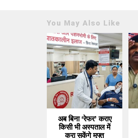
You May Also Like
अब बिना ‘रेफर’ कराए
किसी भी अस्पताल में
करा सकेंगे मुफ्त