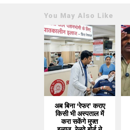
You May Also Like
अब बिना ‘रेफर’ कराए
किसी भी अस्पताल में
करा सकेंगे मुफ्त
इलाज, रेलवे बोर्ड ने