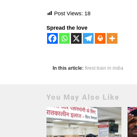
Post Views:
18
Spread the love
In this article:
firest train in india
You May Also Like