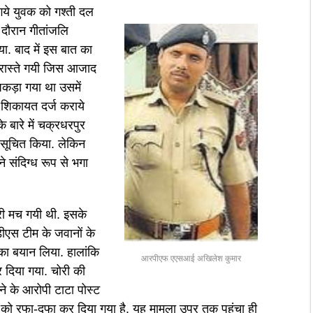
 गये युवक को गश्ती दल
दौरान गीतांजलि
गया. बाद में इस बात का
 रास्ते गयी जिस आजाद
 पकड़ा गया था उसमें
रा शिकायत दर्ज कराये
े बारे में चक्रधरपुर
सूचित किया. लेकिन
 संदिग्ध रूप से भगा
ी मच गयी थी. इसके
ीडीएस टीम के जवानों के
 का बयान लिया. हालांकि
आरपीएफ एएसआई अखिलेश कुमार
र दिया गया. चोरी की
ने के आरोपी टाटा पोस्ट
ो रफा-दफा कर दिया गया है. यह मामला उपर तक पहुंचा ही