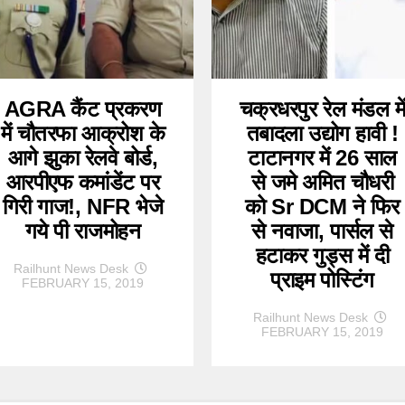
AGRA कैंट प्रकरण
चक्रधरपुर रेल मंडल मे
में चौतरफा आक्रोश के
तबादला उद्योग हावी !
आगे झुका रेलवे बोर्ड,
टाटानगर में 26 साल
आरपीएफ कमांडेंट पर
से जमे अमित चौधरी
गिरी गाज!, NFR भेजे
को Sr DCM ने फिर
गये पी राजमोहन
से नवाजा, पार्सल से
हटाकर गुड्स में दी
Railhunt News Desk
प्राइम पोस्टिंग
FEBRUARY 15, 2019
Railhunt News Desk
FEBRUARY 15, 2019