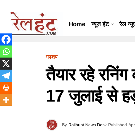
Home
न्यूज हंट
रेल न्य
गपशप
तैयार रहे रनिंग 
17 जुलाई से ह
By
Railhunt News Desk
Published
Apr