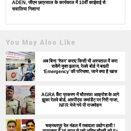
ADEN, जीएम छत्रसाल के कार्यकाल में 10वीं काईवाई से
सवालिया निशान!
You May Also Like
अब बिना ‘रेफर’ कराए किसी भी अस्पताल में करा
सकेंगे मुफ्त इलाज, रेलवे बोर्ड ने बदली
‘Emergency’ की परिभाषा, जाने क्या है खास
AGRA कैंट प्रकरण में चौतरफा आक्रोश के आगे
झुका रेलवे बोर्ड, आरपीएफ कमांडेंट पर गिरी गाज!,
NFR भेजे गये पी राजमोहन
चक्रधरपुर रेल मंडल में तबादला उद्योग हावी !
टाटानगर में 26 साल से जमे अमित चौधरी को Sr