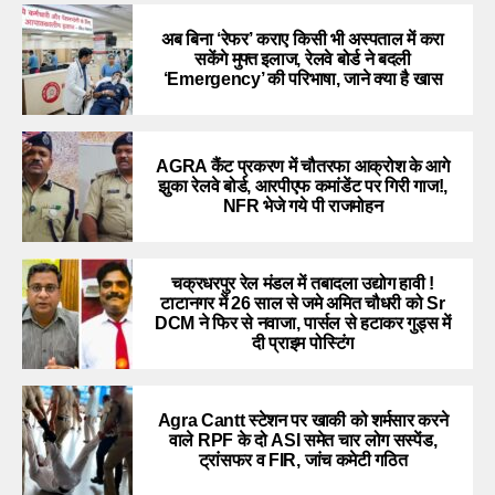
अब बिना ‘रेफर’ कराए किसी भी अस्पताल में करा
सकेंगे मुफ्त इलाज, रेलवे बोर्ड ने बदली
‘Emergency’ की परिभाषा, जाने क्या है खास
AGRA कैंट प्रकरण में चौतरफा आक्रोश के आगे
झुका रेलवे बोर्ड, आरपीएफ कमांडेंट पर गिरी गाज!,
NFR भेजे गये पी राजमोहन
चक्रधरपुर रेल मंडल में तबादला उद्योग हावी !
टाटानगर में 26 साल से जमे अमित चौधरी को Sr
DCM ने फिर से नवाजा, पार्सल से हटाकर गुड्स में
दी प्राइम पोस्टिंग
Agra Cantt स्टेशन पर खाकी को शर्मसार करने
वाले RPF के दो ASI समेत चार लोग सस्पेंड,
ट्रांसफर व FIR, जांच कमेटी गठित