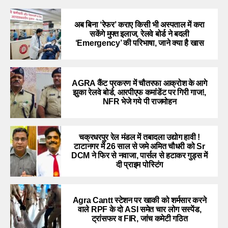
अब बिना ‘रेफर’ कराए किसी भी अस्पताल में करा
सकेंगे मुफ्त इलाज, रेलवे बोर्ड ने बदली
‘Emergency’ की परिभाषा, जाने क्या है खास
AGRA कैंट प्रकरण में चौतरफा आक्रोश के आगे
झुका रेलवे बोर्ड, आरपीएफ कमांडेंट पर गिरी गाज!,
NFR भेजे गये पी राजमोहन
चक्रधरपुर रेल मंडल में तबादला उद्योग हावी !
टाटानगर में 26 साल से जमे अमित चौधरी को Sr
DCM ने फिर से नवाजा, पार्सल से हटाकर गुड्स में
दी प्राइम पोस्टिंग
Agra Cantt स्टेशन पर खाकी को शर्मसार करने
वाले RPF के दो ASI समेत चार लोग सस्पेंड,
ट्रांसफर व FIR, जांच कमेटी गठित