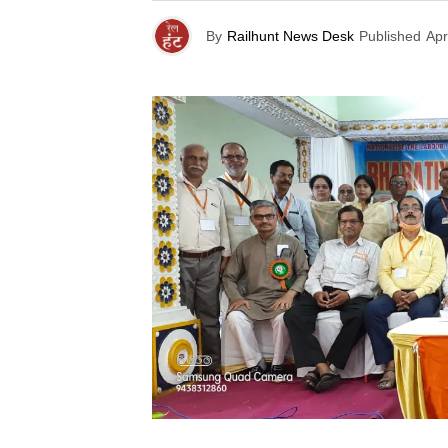
By
Railhunt News Desk
Published
Apr