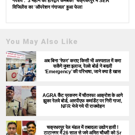
गपशप : ‘3 महीने का हरिद्वार कमबैक!’ चक्रधरपुर में SER
विजिलेंस का ‘ऑपरेशन गंगाजल’ हुआ फेल!
You May Also Like
अब बिना ‘रेफर’ कराए किसी भी अस्पताल में करा
सकेंगे मुफ्त इलाज, रेलवे बोर्ड ने बदली
‘Emergency’ की परिभाषा, जाने क्या है खास
AGRA कैंट प्रकरण में चौतरफा आक्रोश के आगे
झुका रेलवे बोर्ड, आरपीएफ कमांडेंट पर गिरी गाज!,
NFR भेजे गये पी राजमोहन
चक्रधरपुर रेल मंडल में तबादला उद्योग हावी !
टाटानगर में 26 साल से जमे अमित चौधरी को Sr