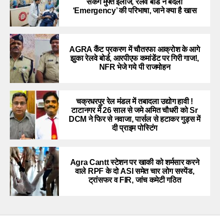
सकेंगे मुफ्त इलाज, रेलवे बोर्ड ने बदली
‘Emergency’ की परिभाषा, जाने क्या है खास
AGRA कैंट प्रकरण में चौतरफा आक्रोश के आगे
झुका रेलवे बोर्ड, आरपीएफ कमांडेंट पर गिरी गाज!,
NFR भेजे गये पी राजमोहन
चक्रधरपुर रेल मंडल में तबादला उद्योग हावी !
टाटानगर में 26 साल से जमे अमित चौधरी को Sr
DCM ने फिर से नवाजा, पार्सल से हटाकर गुड्स में
दी प्राइम पोस्टिंग
Agra Cantt स्टेशन पर खाकी को शर्मसार करने
वाले RPF के दो ASI समेत चार लोग सस्पेंड,
ट्रांसफर व FIR, जांच कमेटी गठित