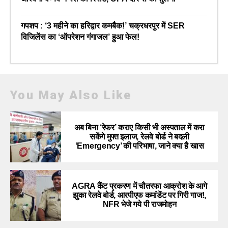
गपशप : ‘3 महीने का हरिद्वार कमबैक!’ चक्रधरपुर में SER
विजिलेंस का ‘ऑपरेशन गंगाजल’ हुआ फेल!
You May Also Like
अब बिना ‘रेफर’ कराए किसी भी अस्पताल में करा
सकेंगे मुफ्त इलाज, रेलवे बोर्ड ने बदली
‘Emergency’ की परिभाषा, जाने क्या है खास
AGRA कैंट प्रकरण में चौतरफा आक्रोश के आगे
झुका रेलवे बोर्ड, आरपीएफ कमांडेंट पर गिरी गाज!,
NFR भेजे गये पी राजमोहन