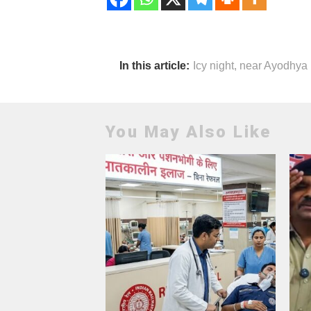
In this article:
Icy night
,
near Ayodhya !
You May Also Like