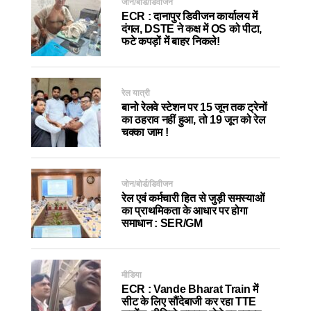
जोन/बोर्ड/डिवीजन
ECR : दानापुर डिवीजन कार्यालय में
दंगल, DSTE ने कक्ष में OS को पीटा,
फटे कपड़ों में बाहर निकले!
रेल यात्री
बानो रेलवे स्टेशन पर 15 जून तक ट्रेनों
का ठहराव नहीं हुआ, तो 19 जून को रेल
चक्का जाम !
जोन/बोर्ड/डिवीजन
रेल एवं कर्मचारी हित से जुड़ी समस्याओं
का प्राथमिकता के आधार पर होगा
समाधान : SER/GM
मीडिया
ECR : Vande Bharat Train में
सीट के लिए सौंदेबाजी कर रहा TTE