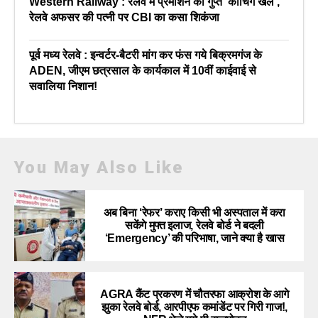
Western Railway : रेलवे में प्रमोशन का गुप्त ‘कोचिंग खेल’,
रेलवे अफसर की पत्नी पर CBI का कसा शिकंजा
पूर्व मध्य रेलवे : इन्वर्टर-बैटरी मांग कर फंस गये बिक्रमगंज के
ADEN, जीएम छत्रसाल के कार्यकाल में 10वीं काईवाई से
सवालिया निशान!
You May Also Like
अब बिना ‘रेफर’ कराए किसी भी अस्पताल में करा
सकेंगे मुफ्त इलाज, रेलवे बोर्ड ने बदली
‘Emergency’ की परिभाषा, जाने क्या है खास
AGRA कैंट प्रकरण में चौतरफा आक्रोश के आगे
झुका रेलवे बोर्ड, आरपीएफ कमांडेंट पर गिरी गाज!,