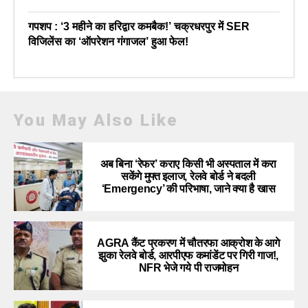
गपशप : ‘3 महीने का हरिद्वार कमबैक!’ चक्रधरपुर में SER
विजिलेंस का ‘ऑपरेशन गंगाजल’ हुआ फेल!
You May Also Like
अब बिना ‘रेफर’ कराए किसी भी अस्पताल में करा
सकेंगे मुफ्त इलाज, रेलवे बोर्ड ने बदली
‘Emergency’ की परिभाषा, जाने क्या है खास
AGRA कैंट प्रकरण में चौतरफा आक्रोश के आगे
झुका रेलवे बोर्ड, आरपीएफ कमांडेंट पर गिरी गाज!,
NFR भेजे गये पी राजमोहन