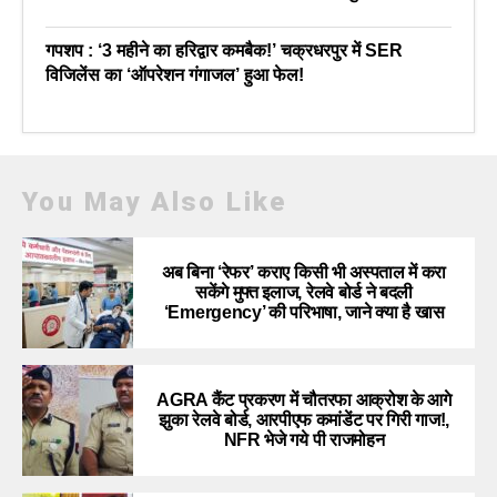
गपशप : ‘3 महीने का हरिद्वार कमबैक!’ चक्रधरपुर में SER
विजिलेंस का ‘ऑपरेशन गंगाजल’ हुआ फेल!
You May Also Like
अब बिना ‘रेफर’ कराए किसी भी अस्पताल में करा
सकेंगे मुफ्त इलाज, रेलवे बोर्ड ने बदली
‘Emergency’ की परिभाषा, जाने क्या है खास
AGRA कैंट प्रकरण में चौतरफा आक्रोश के आगे
झुका रेलवे बोर्ड, आरपीएफ कमांडेंट पर गिरी गाज!,
NFR भेजे गये पी राजमोहन