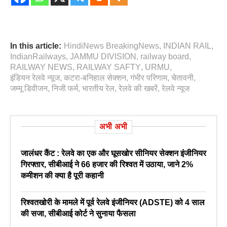
In this article:
HindiNews BreakingNews
,
INDIAN RAIL
,
IndianRailways
,
JAMMU DIVISION
,
railway board
,
RAILWAY NEWS
,
RAILWAY SAFTY
,
URMU
,
इंडियन रेलवे न्यूज
,
कटरा-बनिहाल सेक्शन
,
गंभीर परिणाम
,
चेतावनी
,
जम्मू डिवीजन
,
निजी फर्म
,
भारतीय रेल
,
रेलवे की खबरें
,
रेलवे न्‍यूज
अभी अभी
जालंधर कैंट : रेलवे का एक और घूसखोर सीनियर सेक्शन इंजीनियर
गिरफ्तार, सीबीआई ने 66 हजार की रिश्वत में उठाया, जाने 2%
कमीशन की क्या है पूरी कहानी
रिश्वतखोरी के मामले में पूर्व रेलवे इंजीनियर (ADSTE) को 4 साल
की सजा, सीबीआई कोर्ट ने सुनाया फैसला