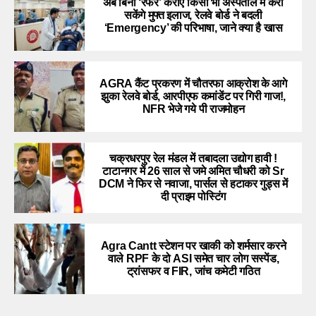
अब बिना ‘रेफर’ कराए किसी भी अस्पताल में करा
सकेंगे मुफ्त इलाज, रेलवे बोर्ड ने बदली
‘Emergency’ की परिभाषा, जाने क्या है खास
AGRA कैंट प्रकरण में चौतरफा आक्रोश के आगे
झुका रेलवे बोर्ड, आरपीएफ कमांडेंट पर गिरी गाज!,
NFR भेजे गये पी राजमोहन
चक्रधरपुर रेल मंडल में तबादला उद्योग हावी !
टाटानगर में 26 साल से जमे अमित चौधरी को Sr
DCM ने फिर से नवाजा, पार्सल से हटाकर गुड्स में
दी प्राइम पोस्टिंग
Agra Cantt स्टेशन पर खाकी को शर्मसार करने
वाले RPF के दो ASI समेत चार लोग सस्पेंड,
ट्रांसफर व FIR, जांच कमेटी गठित