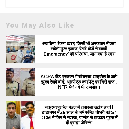
You May Also Like
अब बिना ‘रेफर’ कराए किसी भी अस्पताल में करा
सकेंगे मुफ्त इलाज, रेलवे बोर्ड ने बदली
‘Emergency’ की परिभाषा, जाने क्या है खास
AGRA कैंट प्रकरण में चौतरफा आक्रोश के आगे
झुका रेलवे बोर्ड, आरपीएफ कमांडेंट पर गिरी गाज!,
NFR भेजे गये पी राजमोहन
चक्रधरपुर रेल मंडल में तबादला उद्योग हावी !
टाटानगर में 26 साल से जमे अमित चौधरी को Sr
DCM ने फिर से नवाजा, पार्सल से हटाकर गुड्स में
दी प्राइम पोस्टिंग