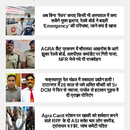
अब बिना ‘रेफर’ कराए किसी भी अस्पताल में करा
सकेंगे मुफ्त इलाज, रेलवे बोर्ड ने बदली
‘Emergency’ की परिभाषा, जाने क्या है खास
AGRA कैंट प्रकरण में चौतरफा आक्रोश के आगे
झुका रेलवे बोर्ड, आरपीएफ कमांडेंट पर गिरी गाज!,
NFR भेजे गये पी राजमोहन
चक्रधरपुर रेल मंडल में तबादला उद्योग हावी !
टाटानगर में 26 साल से जमे अमित चौधरी को Sr
DCM ने फिर से नवाजा, पार्सल से हटाकर गुड्स में
दी प्राइम पोस्टिंग
Agra Cantt स्टेशन पर खाकी को शर्मसार करने
वाले RPF के दो ASI समेत चार लोग सस्पेंड,
ट्रांसफर व FIR, जांच कमेटी गठित