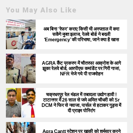
You May Also Like
अब बिना ‘रेफर’ कराए किसी भी अस्पताल में करा
सकेंगे मुफ्त इलाज, रेलवे बोर्ड ने बदली
‘Emergency’ की परिभाषा, जाने क्या है खास
AGRA कैंट प्रकरण में चौतरफा आक्रोश के आगे
झुका रेलवे बोर्ड, आरपीएफ कमांडेंट पर गिरी गाज!,
NFR भेजे गये पी राजमोहन
चक्रधरपुर रेल मंडल में तबादला उद्योग हावी !
टाटानगर में 26 साल से जमे अमित चौधरी को Sr
DCM ने फिर से नवाजा, पार्सल से हटाकर गुड्स में
दी प्राइम पोस्टिंग
Agra Cantt स्टेशन पर खाकी को शर्मसार करने