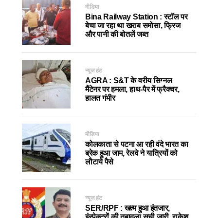
मीडिया
Bina Railway Station : स्टॉल पर
बेचा जा रहा था खराब समोसा, फ्रिज
और पानी की बोतलें जब्त
न्यूज हंट
AGRA : S&T के वरीय सिग्नल
मैंटेनर पर हमला, हाथ-पैर में फ्रैक्चर,
हालत गंभीर
मीडिया
कोलकाता से पटना आ रही वंदे भारत का
ब्रेक हुआ जाम, रेलवे ने यात्रियों को
लौटाये पैसे
न्यूज हंट
SER/RPF : खत्म हुआ इंतजार,
इंस्पेक्टरों की तबादला सूची जारी, राकेश