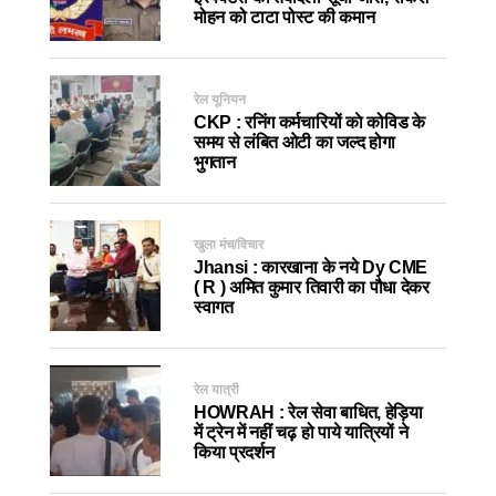
मोहन को टाटा पोस्ट की कमान
रेल यूनियन
CKP : रनिंग कर्मचारियों काे कोविड के
समय से लंबित ओटी का जल्द होगा
भुगतान
खुला मंच/विचार
Jhansi : कारखाना के नये Dy CME
( R ) अमित कुमार तिवारी का पौधा देकर
स्वागत
रेल यात्री
HOWRAH : रेल सेवा बाधित, हेड़िया
में ट्रेन में नहीं चढ़ हो पाये यात्रियों ने
किया प्रदर्शन