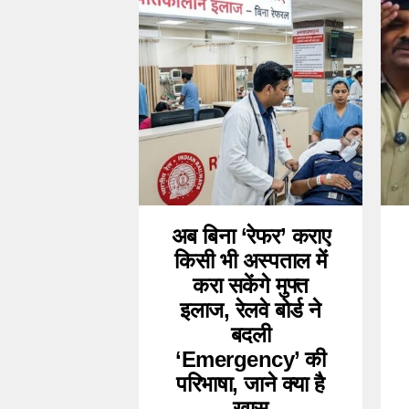
अब बिना ‘रेफर’ कराए
किसी भी अस्पताल में
करा सकेंगे मुफ्त
इलाज, रेलवे बोर्ड ने
बदली
‘Emergency’ की
परिभाषा, जाने क्या है
खास