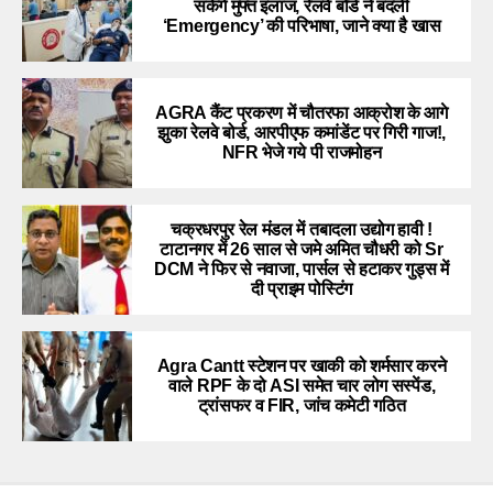
सकेंगे मुफ्त इलाज, रेलवे बोर्ड ने बदली
‘Emergency’ की परिभाषा, जाने क्या है खास
AGRA कैंट प्रकरण में चौतरफा आक्रोश के आगे
झुका रेलवे बोर्ड, आरपीएफ कमांडेंट पर गिरी गाज!,
NFR भेजे गये पी राजमोहन
चक्रधरपुर रेल मंडल में तबादला उद्योग हावी !
टाटानगर में 26 साल से जमे अमित चौधरी को Sr
DCM ने फिर से नवाजा, पार्सल से हटाकर गुड्स में
दी प्राइम पोस्टिंग
Agra Cantt स्टेशन पर खाकी को शर्मसार करने
वाले RPF के दो ASI समेत चार लोग सस्पेंड,
ट्रांसफर व FIR, जांच कमेटी गठित