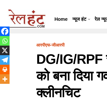
Home
न्यूज हंट
रेल न्य
आरपीएफ-जीआरपी
DG/IG/RPF स
को बना दिया गव
क्लीनचिट